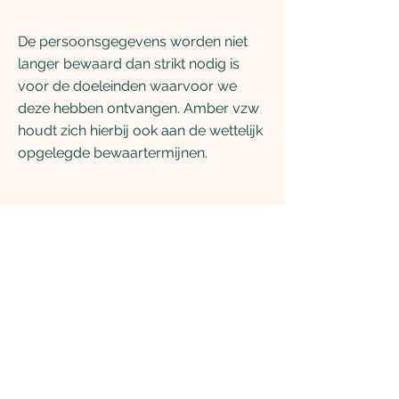
De persoonsgegevens worden niet
langer bewaard dan strikt nodig is
voor de doeleinden waarvoor we
deze hebben ontvangen. Amber vzw
houdt zich hierbij ook aan de wettelijk
opgelegde bewaartermijnen.
Beveiligingsmaatreg
elen
Amber vzw neemt de nodige
technische en organisatorische
maatregelen om de vertrouwelijkheid
van je gegevens te waarborgen en