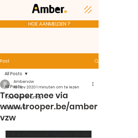
HOE AANMELDEN ?
Post
All Posts
Ambervzw
All Posts
10 nov 2020
1 minuten om te lezen
Trooper mee via
Your Community
www.trooper.be/amber
Steun ons
vzw
Online shoppen en tegelijkertijd een 