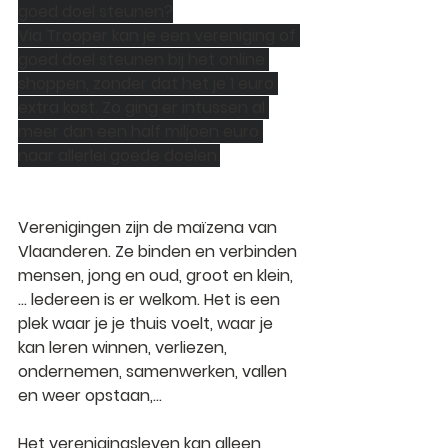
goed doel steunen?
Via Trooper kan je een vereniging of 
goed doel steunen bij het online 
shoppen, zonder dat het je 1 euro 
extra kost. Zo ging er intussen al 
meer dan een half miljoen euro 
naar allerlei goede doelen.
Verenigingen zijn de maïzena van 
Vlaanderen. Ze binden en verbinden 
mensen, jong en oud, groot en klein,
… ledereen is er welkom. Het is een 
plek waar je je thuis voelt, waar je 
kan leren winnen, verliezen, 
ondernemen, samenwerken, vallen 
en weer opstaan,…
Het verenigingsleven kan alleen 