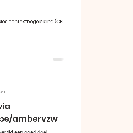
ules contextbegeleiding (CB
zen
via
.be/ambervzw
kertijd een goed doel