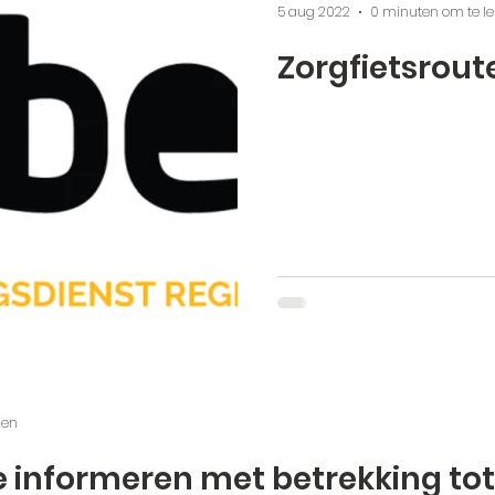
5 aug 2022
0 minuten om te l
Zorgfietsrout
zen
ie informeren met betrekking tot 