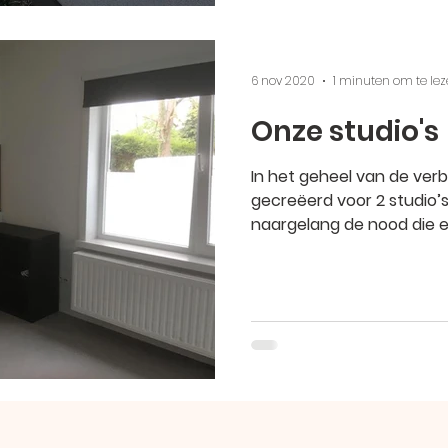
6 nov 2020
1 minuten om te le
Onze studio's
In het geheel van de ver
gecreëerd voor 2 studio’s,
naargelang de nood die er 