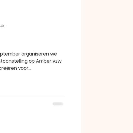
zen
september organiseren we
ntoonstelling op Amber vzw
reëren voor...