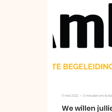
17 mei 2022
3 minuten om te le
We willen jull