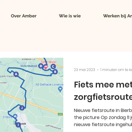
Over Amber
Wie is wie
Werken bij 
23 mei 2023
1 minuten om te l
Fiets mee me
zorgfietsrout
Nieuwe fietsroute in Bierb
the picture Op zondag 11 j
nieuwe fietsroute ingehuld