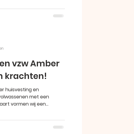
en
 en vzw Amber
n krachten!
r huisvesting en
gvolwassenen met een
 Vanaf 1 maart vormen wij een...