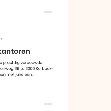
zen
kantoren
ze prachtig verbouwde
eenweg 88 te 3360 Korbeek-
 met jullie een...