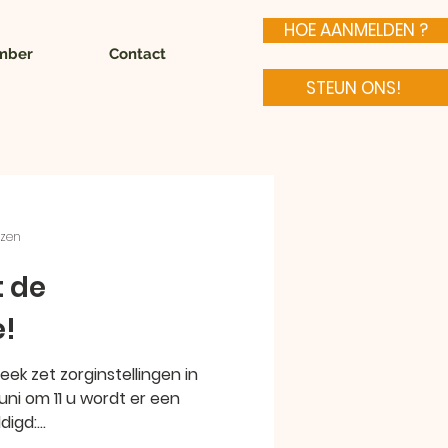
HOE AANMELDEN ?
Amber
Contact
STEUN ONS!
ezen
t de
e!
eek zet zorginstellingen in
uni om 11 u wordt er een
igd:...