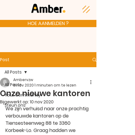
HOE AANMELDEN ?
Post
All Posts
Ambervzw
All Posts
6 nov 2020
1 minuten om te lezen
Onze nieuwe kantoren
Your Community
Bijgewerkt op:
10 nov 2020
Steun ons
We zijn verhuisd naar 
onze prachtig 
verbouwde kantoren
 op de 
Tiensesteenweg 88 te 3360 
Korbeek-Lo. Graag hadden we 