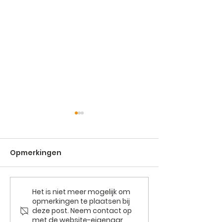
Opmerkingen
HOOP kunst
Het is niet meer mogelijk om
vzw Brughuis en vzw
opmerkingen te plaatsen bij
Amber verenigen hun
deze post. Neem contact op
krachten!
met de website-eigenaar